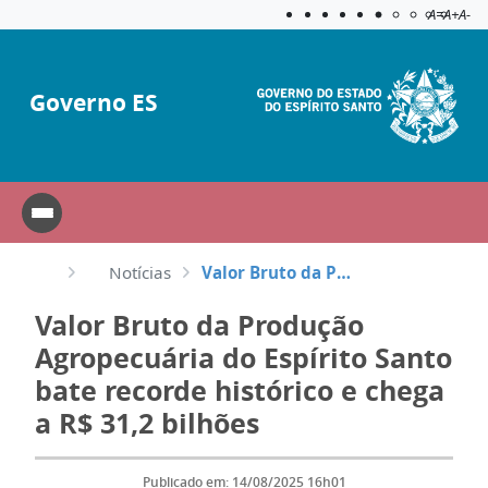
Acessibilida
Aplicar c
A=
A+
A-
Governo ES
Notícias
Valor Bruto da Produção Agropecuária do Espírito Santo bate recorde histórico e chega a R$ 31,2 bilh...
Valor Bruto da Produção
Agropecuária do Espírito Santo
bate recorde histórico e chega
a R$ 31,2 bilhões
Publicado em: 14/08/2025 16h01