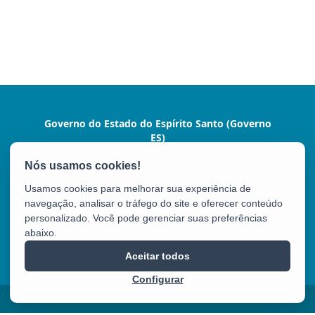
Governo do Estado do Espírito Santo (Governo
ES)
Praça João Clímaco, 142 - Cidade Alta, Centro
CEP: 29015-110 - Vitória / ES
Usamos cookies para melhorar sua experiência de
Tel.: (27) 3636-1024
navegação, analisar o tráfego do site e oferecer conteúdo
personalizado. Você pode gerenciar suas preferências
abaixo.
Governo ES
Aceitar todos
Configurar
2025 – 2026 | Desenvolvido pelo
PRODEST
com Software Livre.