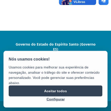
Governo do Estado do Espírito Santo (Governo
ES)
Praça João Clímaco, 142 - Cidade Alta, Centro
CEP: 29015-110 - Vitória / ES
Usamos cookies para melhorar sua experiência de
Tel.: (27) 3636-1024
navegação, analisar o tráfego do site e oferecer conteúdo
personalizado. Você pode gerenciar suas preferências
abaixo.
Governo ES
Aceitar todos
Configurar
2025 – 2026 | Desenvolvido pelo
PRODEST
com Software Livre.