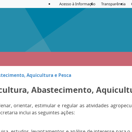
Acesso à Informação
Transparência
astecimento, Aquicultura e Pesca
icultura, Abastecimento, Aquicult
ar, orientar, estimular e regular as atividades agropecuá
cretaria inclui as seguintes ações:
uisa, estudos, levantamentos e análise de interesse para 