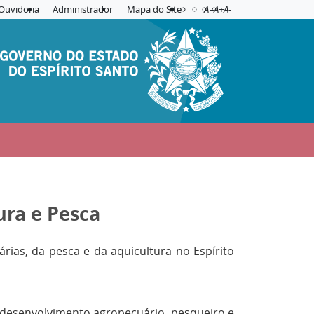
Acessibilidade
Aplicar contraste
Ouvidoria
Administrador
Mapa do Site
A=
A+
A-
ura e Pesca
rias, da pesca e da aquicultura no Espírito
o desenvolvimento agropecuário, pesqueiro e