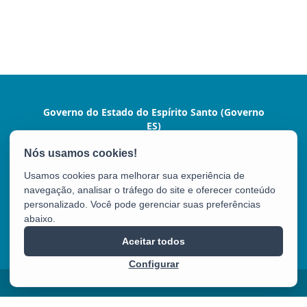
Governo do Estado do Espírito Santo (Governo
ES)
Praça João Clímaco, 142 - Cidade Alta, Centro
CEP: 29015-110 - Vitória / ES
Usamos cookies para melhorar sua experiência de
Tel.: (27) 3636-1024
navegação, analisar o tráfego do site e oferecer conteúdo
personalizado. Você pode gerenciar suas preferências
abaixo.
Governo ES
Aceitar todos
Configurar
2025 – 2026 | Desenvolvido pelo
PRODEST
com Software Livre.