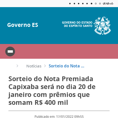
Acessibilida
Aplicar c
A=
A+
A-
Governo ES
Notícias
Sorteio do Nota Premiada Capixaba será no dia 20 de janeiro com prêmios que somam R$ 400 mil
Sorteio do Nota Premiada
Capixaba será no dia 20 de
janeiro com prêmios que
somam R$ 400 mil
Publicado em: 17/01/2022 09h55