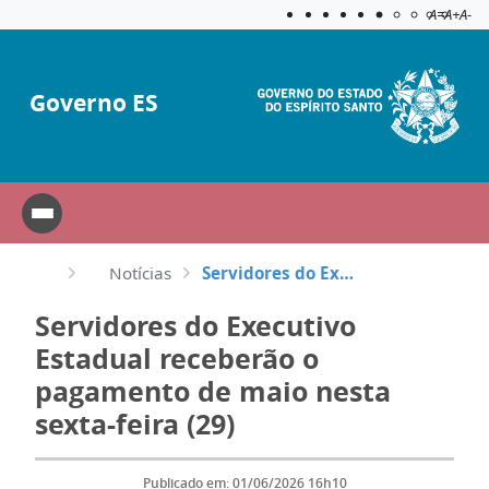
Acessibilida
Aplicar c
A=
A+
A-
Governo ES
Notícias
Servidores do Executivo Estadual receberão o pagamento de maio nesta sexta-feira (29)
Servidores do Executivo
Estadual receberão o
pagamento de maio nesta
sexta-feira (29)
Publicado em: 01/06/2026 16h10