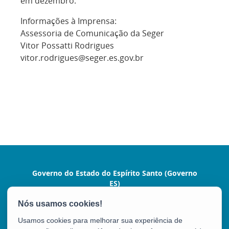
em dezembro.
Informações à Imprensa:
Assessoria de Comunicação da Seger
Vitor Possatti Rodrigues
vitor.rodrigues@seger.es.gov.br
Governo do Estado do Espírito Santo (Governo
ES)
Praça João Clímaco, 142 - Cidade Alta, Centro
CEP: 29015-110 - Vitória / ES
Usamos cookies para melhorar sua experiência de
Tel.: (27) 3636-1024