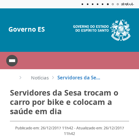
Acessibilida
Aplicar c
A=
A+
A-
Governo ES
Notícias
Servidores da Sesa trocam o carro por bike e colocam a saúde em dia
Servidores da Sesa trocam o
carro por bike e colocam a
saúde em dia
Publicado em: 26/12/2017 11h42 - Atualizado em: 26/12/2017
11h42