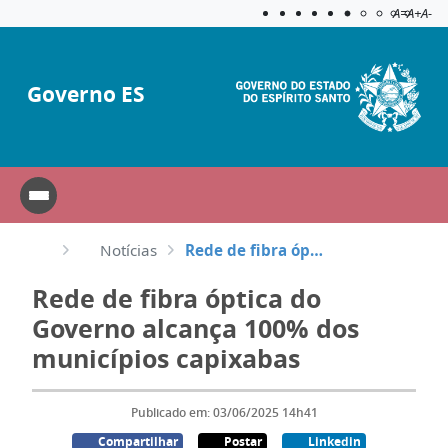
Acessibilida
Aplicar c
A=
A+
A-
Governo ES
Notícias
Rede de fibra óptica do Governo alcança 100% dos municípios capixabas
Rede de fibra óptica do
Governo alcança 100% dos
municípios capixabas
Publicado em: 03/06/2025 14h41
Compartilhar
Postar
Linkedin