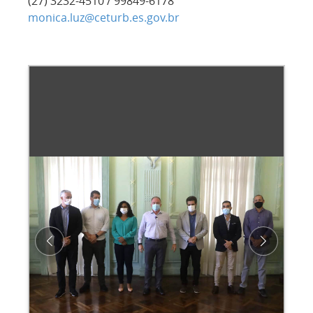
(27) 3232-4510 / 99849-6178
monica.luz@ceturb.es.gov.br
Previous
Next