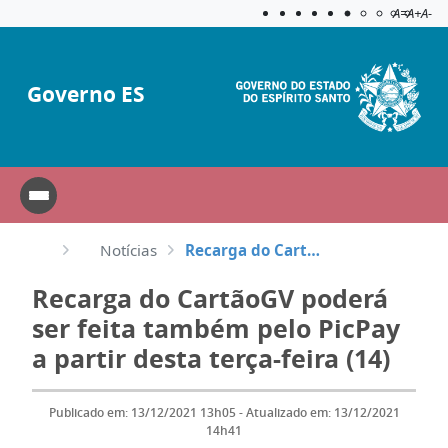
Acessibilida
Aplicar c
A=
A+
A-
Governo ES
Notícias
Recarga do CartãoGV poderá ser feita também pelo PicPay a partir desta terça-feira (14)
Recarga do CartãoGV poderá
ser feita também pelo PicPay
a partir desta terça-feira (14)
Publicado em: 13/12/2021 13h05 - Atualizado em: 13/12/2021
14h41