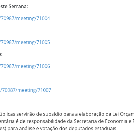
ste Serrana:
on/70987/meeting/71004
on/70987/meeting/71005
e:
on/70987/meeting/71006
on/70987/meeting/71007
úblicas servirão de subsídio para a elaboração da Lei Orça
tária é de responsabilidade da Secretaria de Economia e P
les) para análise e votação dos deputados estaduais.