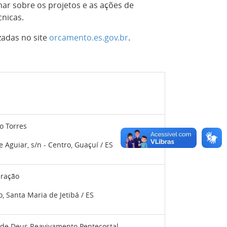
ar sobre os projetos e as ações de
nicas.
zadas no site
orcamento.es.gov.br
.
o Torres
 Aguiar, s/n - Centro, Guaçuí / ES
eração
o, Santa Maria de Jetibá / ES
a de Deus Reavivamento Pentecostal