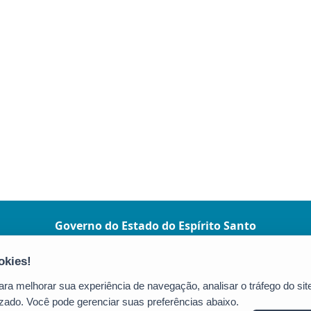
Governo do Estado do Espírito Santo
(Governo ES)
Praça João Clímaco, 142 - Cidade Alta, Centro
CEP: 29015-110 - Vitória / ES
a melhorar sua experiência de navegação, analisar o tráfego do site
Tel.: (27) 3636-1024
zado. Você pode gerenciar suas preferências abaixo.