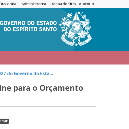
Acessibilidade
Aplicar contraste
Ouvidoria
Administrador
Mapa do Site
A=
A+
A-
27 do Governo do Esta...
line para o Orçamento
imir