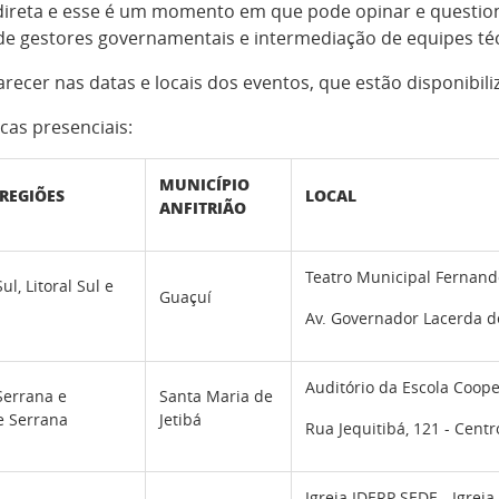
direta e esse é um momento em que pode opinar e question
de gestores governamentais e intermediação de equipes téc
parecer nas datas e locais dos eventos, que estão disponibili
cas presenciais:
MUNICÍPIO
REGIÕES
LOCAL
ANFITRIÃO
Teatro Municipal Fernand
ul, Litoral Sul e
Guaçuí
Av. Governador Lacerda de
Auditório da Escola Coop
Serrana e
Santa Maria de
e Serrana
Jetibá
Rua Jequitibá, 121 - Centr
Igreja IDERP SEDE - Igrej