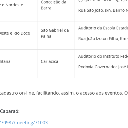
Conceição da
e e Nordeste
Barra
Rua São João, s/n, Bairro 
Auditório da Escola Esta
São Gabriel da
este e Rio Doce
Palha
Rua João Izoton Filho, Km 
Auditório do Instituto Fed
litana
Cariacica
Rodovia Governador José He
é-cadastro on-line, facilitando, assim, o acesso aos eventos. 
e Caparaó:
on/70987/meeting/71003