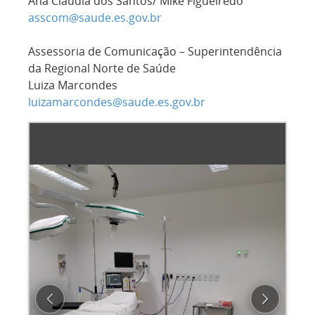
Ana Cláudia dos Santos/ Mike Figueiredo
asscom@saude.es.gov.br
Assessoria de Comunicação – Superintendência
da Regional Norte de Saúde
Luiza Marcondes
luizamarcondes@saude.es.gov.br
Previous
Next