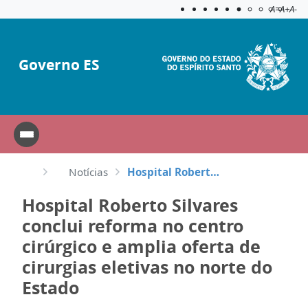
Acessibilida
Aplicar c
A=
A+
A-
Governo ES
Notícias
Hospital Roberto Silvares conclui reforma no centro cirúrgico e amplia oferta de cirurgias eletivas ...
Hospital Roberto Silvares
conclui reforma no centro
cirúrgico e amplia oferta de
cirurgias eletivas no norte do
Estado