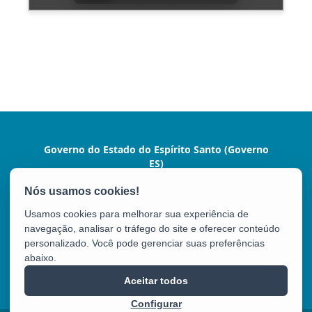
Governo do Estado do Espírito Santo (Governo
ES)
Praça João Clímaco, 142 - Cidade Alta, Centro
CEP: 29015-110 - Vitória / ES
Usamos cookies para melhorar sua experiência de
Tel.: (27) 3636-1024
navegação, analisar o tráfego do site e oferecer conteúdo
personalizado. Você pode gerenciar suas preferências
abaixo.
Governo ES
Aceitar todos
Configurar