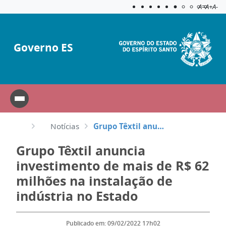
Acessibilida
Aplicar c
A=
A+
A-
Governo ES
Notícias
Grupo Têxtil anuncia investimento de mais de R$ 62 milhões na instalação de indústria no Estado
Grupo Têxtil anuncia
investimento de mais de R$ 62
milhões na instalação de
indústria no Estado
Publicado em: 09/02/2022 17h02