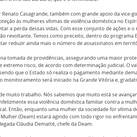
dor Renato Casagrande, também com grande apoio da vice-g
roteção às mulheres vítimas de violência doméstica no Espír
itar a perda dessas vidas. Com esse conjunto de ações e o
ão revoltante. Temos como preceito, dentro do programa Es
ar reduzir ainda mais o número de assassinatos em territó
na tomada de providências, assegurando uma maior proteção
extremo risco, de acordo com determinação judicial. O va
 sendo que o Estado só realiza o pagamento mediante deman
 o monitoramento será iniciado na Grande Vitória e, gradat
 de muito trabalho. Nós sabemos que muito está se avança
felizmente essa violência doméstica familiar contra a mulhe
al. Então, enquanto uma mulher da sociedade for vítima de
 Mulher (Deam) estará agindo com todo rigor no enfrentam
elegada Cláudia Dematté, chefe da Deam.