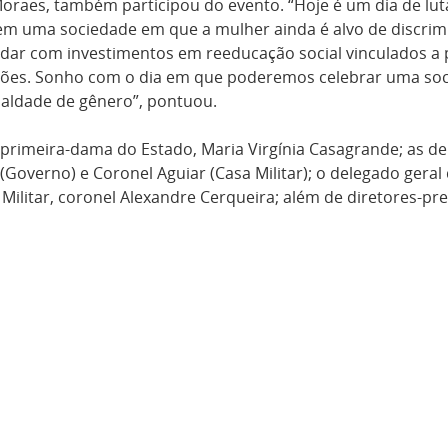
Moraes, também participou do evento. “Hoje é um dia de lut
em uma sociedade em que a mulher ainda é alvo de discrimi
dar com investimentos em reeducação social vinculados a p
ações. Sonho com o dia em que poderemos celebrar uma socie
ualdade de gênero”, pontuou.
rimeira-dama do Estado, Maria Virgínia Casagrande; as dep
Governo) e Coronel Aguiar (Casa Militar); o delegado geral d
litar, coronel Alexandre Cerqueira; além de diretores-pre