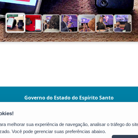
Governo do Estado do Espírito Santo
(Governo ES)
Praça João Clímaco, 142 - Cidade Alta, Centro
CEP: 29015-110 - Vitória / ES
a melhorar sua experiência de navegação, analisar o tráfego do site
Tel.: (27) 3636-1024
zado. Você pode gerenciar suas preferências abaixo.