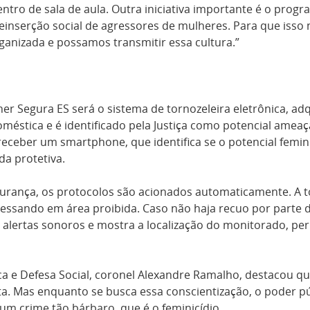
entro de sala de aula. Outra iniciativa importante é o p
einserção social de agressores de mulheres. Para
que
isso 
anizada e possamos transmitir essa cultura.”
er Segura ES será o sistema de tornozeleira eletrônica
, ad
stica e é identificado pela Justiça como potencial ameaça
 receber um smartphone, que identifica se o potencial femi
da protetiva.
rança, os protocolos são acionados automaticamente. A to
gressando em área proibida. Caso não haja recuo por parte 
 alertas sonoros e mostra a localização do monitorado, pe
ca e Defesa Social, coronel Alexandre Ramalho, destacou qu
ta. Mas enquanto se busca essa conscientização, o poder p
um crime tão bárbaro, que é o feminicídio.