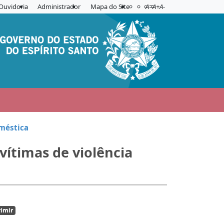
Acessibilidade
Aplicar contraste
Ouvidoria
Administrador
Mapa do Site
A=
A+
A-
oméstica
ítimas de violência
imir