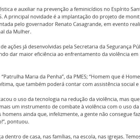
stica e auxiliar na prevenção a feminicídios no Espírito S
 A principal novidade é a implantação do projeto de monit
esentada pelo governador Renato Casagrande, em evento reali
nal da Mulher.
de ações já desenvolvidas pela Secretaria da Segurança Públ
etivando dar maior eficiência ao enfrentamento da violência e
tos “Patrulha Maria da Penha”, da PMES; “Homem que é Home
tima, que também poderá contar com assistência social e q
tacou o uso da tecnologia na redução da violência, mas 
 mais um instrumento de combate à violência com o uso da 
s homens ainda que, infelizmente, a gente não consegue f
!”, pontuou.
dentro de casa, nas famílias, na escola, nas igrejas. Temo