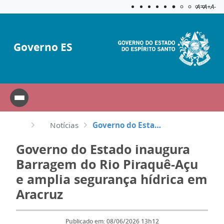
Acessibilida
Aplicar c
A=
A+
A-
Governo ES
Notícias
Governo do Estado inaugura Barragem do Rio Piraquê-Açu e amplia segurança hídrica em Aracruz
Governo do Estado inaugura
Barragem do Rio Piraquê-Açu
e amplia segurança hídrica em
Aracruz
Publicado em: 08/06/2026 13h12