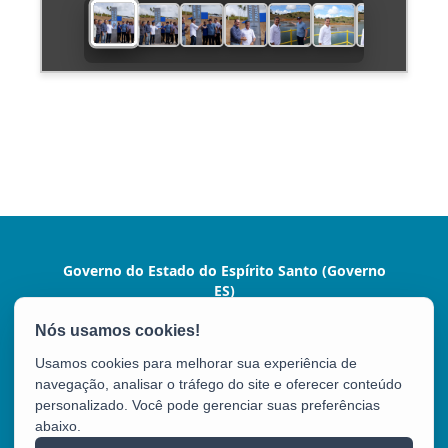
Governo do Estado do Espírito Santo (Governo
ES)
Praça João Clímaco, 142 - Cidade Alta, Centro
CEP: 29015-110 - Vitória / ES
Usamos cookies para melhorar sua experiência de
Tel.: (27) 3636-1024
navegação, analisar o tráfego do site e oferecer conteúdo
personalizado. Você pode gerenciar suas preferências
abaixo.