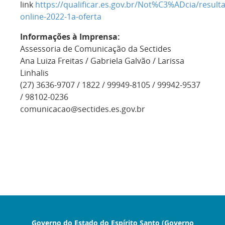
link
https://qualificar.es.gov.br/Not%C3%ADcia/result
online-2022-1a-oferta
Informações à Imprensa:
Assessoria de Comunicação da Sectides
Ana Luiza Freitas / Gabriela Galvão / Larissa
Linhalis
(27) 3636-9707 / 1822 / 99949-8105 / 99942-9537
/ 98102-0236
comunicacao@sectides.es.gov.br
Governo do Estado do Espírito Santo (Governo