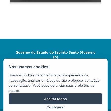
Governo do Estado do Espírito Santo (Governo
ES)
Praça João Clímaco, 142 - Cidade Alta, Centro
CEP: 29015-110 - Vitória / ES
Usamos cookies para melhorar sua experiência de
Tel.: (27) 3636-1024
navegação, analisar o tráfego do site e oferecer conteúdo
personalizado. Você pode gerenciar suas preferências
abaixo.
Governo ES
Aceitar todos
Configurar