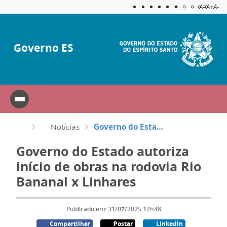
Acessibilida
Aplicar c
A=
A+
A-
Governo ES
Notícias
Governo do Estado autoriza início de obras na rodovia Rio Bananal x Linhares
Governo do Estado autoriza
início de obras na rodovia Rio
Bananal x Linhares
Publicado em: 31/07/2025 12h48
Compartilhar
Postar
Linkedin