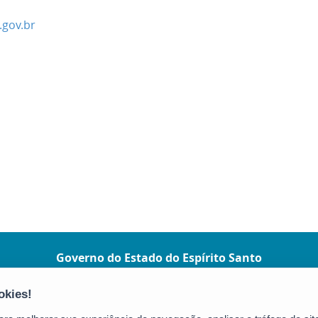
gov.br
Governo do Estado do Espírito Santo
(Governo ES)
Praça João Clímaco, 142 - Cidade Alta, Centro