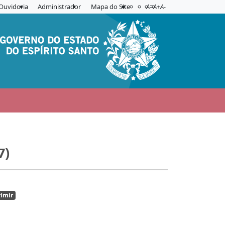
Acessibilidade
Aplicar contraste
Ouvidoria
Administrador
Mapa do Site
A=
A+
A-
7)
imir