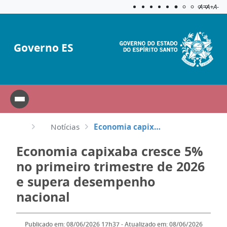
Acessibilida
Aplicar c
A=
A+
A-
Governo ES
Notícias
Economia capixaba cresce 5% no primeiro trimestre de 2026 e supera desempenho nacional
Economia capixaba cresce 5%
no primeiro trimestre de 2026
e supera desempenho
nacional
Publicado em: 08/06/2026 17h37 - Atualizado em: 08/06/2026