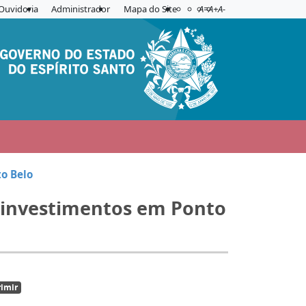
Acessibilidade
Aplicar contraste
Ouvidoria
Administrador
Mapa do Site
A=
A+
A-
o Belo
s investimentos em Ponto
imir