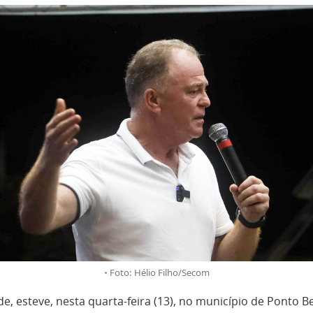
Foto: Hélio Filho/Secom
 esteve, nesta quarta-feira (13), no município de Ponto Be