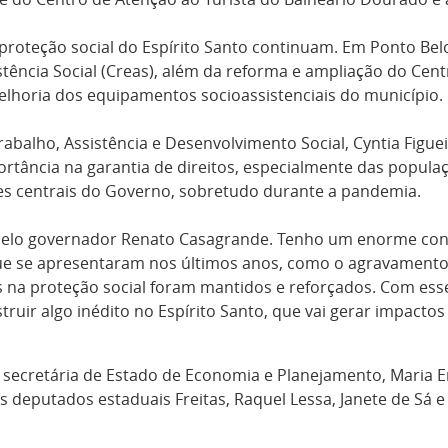
 proteção social do Espírito Santo continuam. Em Ponto Bel
stência Social (Creas), além da reforma e ampliação do Cent
melhoria dos equipamentos socioassistenciais do município.
abalho, Assistência e Desenvolvimento Social, Cyntia Figue
rtância na garantia de direitos, especialmente das populaç
izes centrais do Governo, sobretudo durante a pandemia.
ada pelo governador Renato Casagrande. Tenho um enorme c
que se apresentaram nos últimos anos, como o agravamento d
s na proteção social foram mantidos e reforçados. Com es
ruir algo inédito no Espírito Santo, que vai gerar impacto
secretária de Estado de Economia e Planejamento, Maria 
 os deputados estaduais Freitas, Raquel Lessa, Janete de Sá