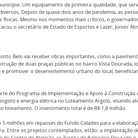
município. Um equipamento de primeira qualidade, que servi
diversos. Depois de quase dois anos de pandemia, as pess
des físicas. Mesmo nos momentos mais críticos, o governa
tacou o secretário de Estado de Esportes e Lazer, Júnior Ab
 Ponto Belo vai receber obras importantes, como a pavimen
onstrução de duas praças públicas no bairro Vista Dourada, 
o e promover o desenvolvimento urbano do local, benefici
arte do Programa de Implementação e Apoio à Construção e
esgoto e energia elétrica no Loteamento Argolo, visando a
o loteamento. O investimento total é de R$ 1,8 milhão.
$ 5 milhões em repasses do Fundo Cidades para a elaboraçã
ra. Entre os projetos contemplados, estão: a implantação 
 e do Centro de Atenção ao Turista do Balneário Dourado e 