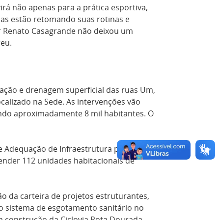
rá não apenas para a prática esportiva,
oas estão retomando suas rotinas e
dor Renato Casagrande não deixou um
reu.
tação e drenagem superficial das ruas Um,
localizado na Sede. As intervenções vão
ando aproximadamente 8 mil habitantes. O
 Adequação de Infraestrutura para a
tender 112 unidades habitacionais de
o da carteira de projetos estruturantes,
do sistema de esgotamento sanitário no
a construção da Ciclovia Rota Dourada.