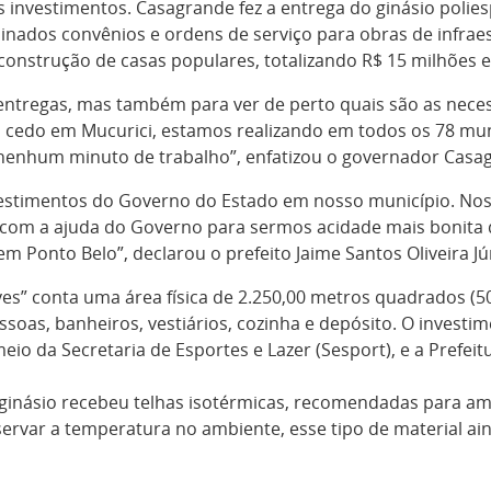
investimentos. Casagrande fez a entrega do ginásio poliespo
nados convênios e ordens de serviço para obras de infrae
 construção de casas populares, totalizando R$ 15 milhões 
 entregas, mas também para ver de perto quais são as nec
s cedo em Mucurici, estamos realizando em todos os 78 mu
 nenhum minuto de trabalho”, enfatizou o governador Casa
nvestimentos do Governo do Estado em nosso município. Nos
om a ajuda do Governo para sermos acidade mais bonita d
 Ponto Belo”, declarou o prefeito Jaime Santos Oliveira Jún
teves” conta uma área física de 2.250,00 metros quadrados (5
oas, banheiros, vestiários, cozinha e depósito. O investim
io da Secretaria de Esportes e Lazer (Sesport), e a Prefeit
o ginásio recebeu telhas isotérmicas, recomendadas para am
servar a temperatura no ambiente, esse tipo de material 