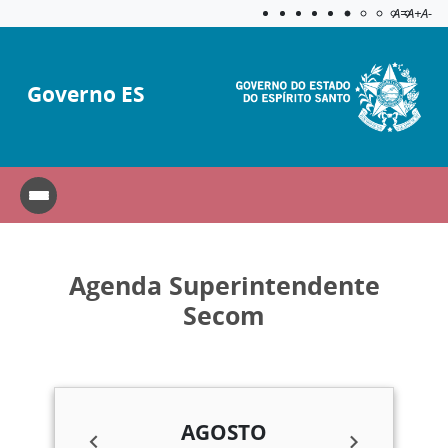
Acessibilida
Aplicar c
A=
A+
A-
Governo ES
Agenda Superintendente
Secom
AGOSTO